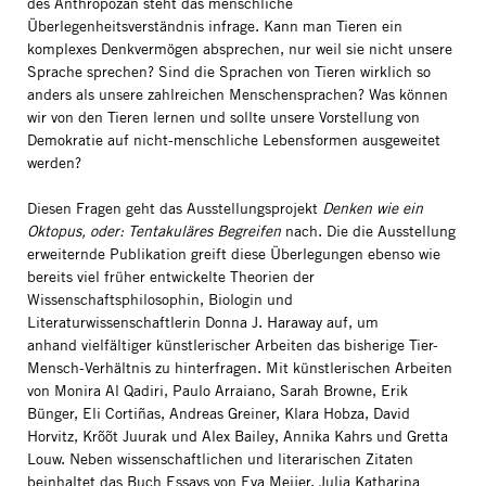
des Anthropozän steht das menschliche
Überlegenheitsverständnis infrage. Kann man Tieren ein
komplexes Denkvermögen absprechen, nur weil sie nicht unsere
Sprache sprechen? Sind die Sprachen von Tieren wirklich so
anders als unsere zahlreichen Menschensprachen? Was können
wir von den Tieren lernen und sollte unsere Vorstellung von
Demokratie auf nicht-menschliche Lebensformen ausgeweitet
werden?
Diesen Fragen geht das Ausstellungsprojekt
Denken wie ein
Oktopus, oder: Tentakuläres Begreifen
nach. Die die Ausstellung
erweiternde Publikation greift diese Überlegungen ebenso wie
bereits viel früher entwickelte Theorien der
Wissenschaftsphilosophin, Biologin und
Literaturwissenschaftlerin Donna J. Haraway auf, um
anhand vielfältiger künstlerischer Arbeiten das bisherige Tier-
Mensch-Verhältnis zu hinterfragen. Mit künstlerischen Arbeiten
von Monira Al Qadiri, Paulo Arraiano, Sarah Browne, Erik
Bünger, Eli Cortiñas, Andreas Greiner, Klara Hobza, David
Horvitz, Krõõt Juurak und Alex Bailey, Annika Kahrs und Gretta
Louw. Neben wissenschaftlichen und literarischen Zitaten
beinhaltet das Buch Essays von Eva Meijer, Julia Katharina