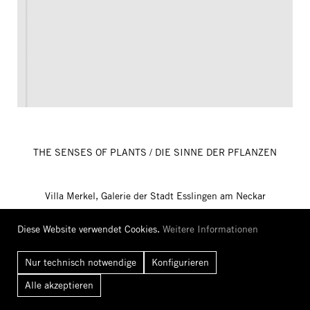
THE SENSES OF PLANTS / DIE SINNE DER PFLANZEN
Villa Merkel, Galerie der Stadt Esslingen am Neckar
Deutsch/Englisch
Diese Website verwendet Cookies.
Weitere Informationen
40,00 €
In den Warenkorb
Nur technisch notwendige
Konfigurieren
Alle
akzeptieren