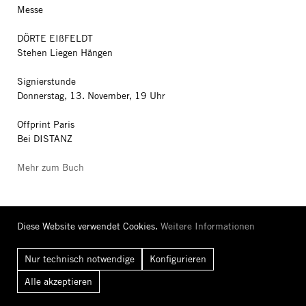
Messe
DÖRTE EIßFELDT
Stehen Liegen Hängen
Signierstunde
Donnerstag, 13. November, 19 Uhr
Offprint Paris
Bei DISTANZ
Mehr zum Buch
Diese Website verwendet Cookies.
Weitere Informationen
Nur technisch notwendige
Konfigurieren
Booklaunch
Alle
akzeptieren
GECKELER MICHELS
Dialogues