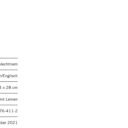
hlechtriem
h/Englisch
4 × 28 cm
mit Leinen
76-411-2
ber 2021