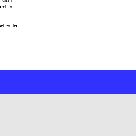
ersucht
rrollen
beiten der