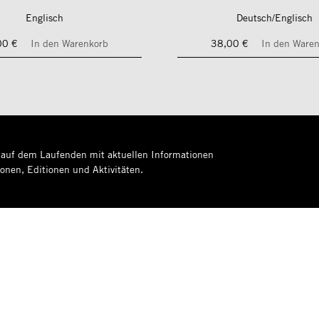
Englisch
Deutsch/Englisch
00 €
In den Warenkorb
38,00 €
In den Ware
 auf dem Laufenden mit aktuellen Informationen
ionen, Editionen und Aktivitäten.