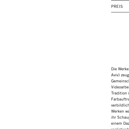
PREIS
Die Werke 
Aviv) zeu
Gemeinsch
Videoarbe
Tradition
Farbauftr
verbildlic
Werken wa
ihr Schaup
einem Daz