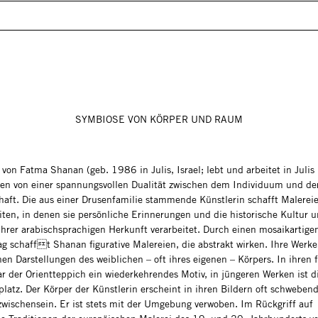
SYMBIOSE VON KÖRPER UND RAUM
von Fatma Shanan (geb. 1986 in Julis, Israel; lebt und arbeitet in Julis
gen von einer spannungsvollen Dualität zwischen dem Individuum und de
aft. Die aus einer Drusenfamilie stammende Künstlerin schafft Malerei
iten, in denen sie persönliche Erinnerungen und die historische Kultur 
 ihrer arabischsprachigen Herkunft verarbeitet. Durch einen mosaikartige
ag schafft Shanan figurative Malereien, die abstrakt wirken. Ihre Werke
hen Darstellungen des weiblichen – oft ihres eigenen – Körpers. In ihren f
r der Orientteppich ein wiederkehrendes Motiv, in jüngeren Werken ist d
latz. Der Körper der Künstlerin erscheint in ihren Bildern oft schweben
wischensein. Er ist stets mit der Umgebung verwoben. Im Rückgriff auf