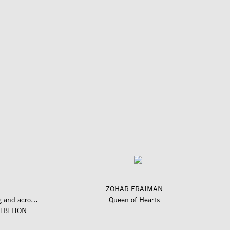
ZOHAR FRAIMAN
längs und quer zum fluss – along and across the river
Queen of Hearts
IBITION