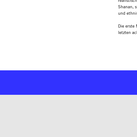
realistis
Shanan, s
und ethnis
Die erste
letzten a