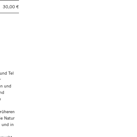
30,00 €
 und Tel
r
en und
und
n
rüheren
ie Natur
d und in