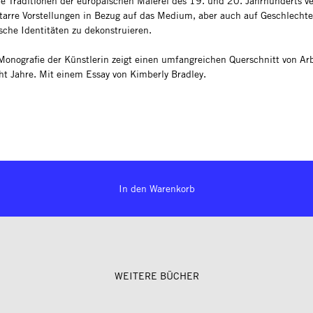
che Traditionen der europäischen Malerei des 19. und 20. Jahrhunderts v
tarre Vorstellungen in Bezug auf das Medium, aber auch auf Geschlechte
che Identitäten zu dekonstruieren.
 Monografie der Künstlerin zeigt einen umfangreichen Querschnitt von Ar
cht Jahre. Mit einem Essay von Kimberly Bradley.
In den Warenkorb
WEITERE BÜCHER