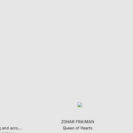
ZOHAR FRAIMAN
längs und quer zum fluss – along and across the river
Queen of Hearts