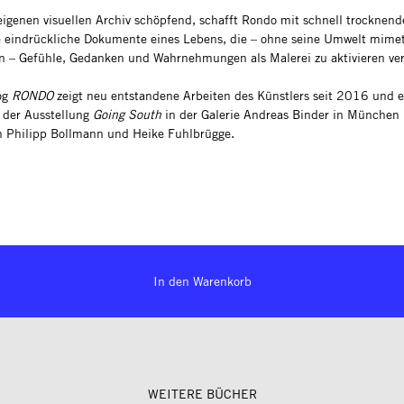
igenen visuellen Archiv schöpfend, schafft Rondo mit schnell trocknend
e eindrückliche Dokumente eines Lebens, die – ohne seine Umwelt mime
n – Gefühle, Gedanken und Wahrnehmungen als Malerei zu aktivieren ve
og
RONDO
zeigt neu entstandene Arbeiten des Künstlers seit 2016 und e
h der Ausstellung
Going South
in der Galerie Andreas Binder in München
n Philipp Bollmann und Heike Fuhlbrügge.
In den Warenkorb
WEITERE BÜCHER