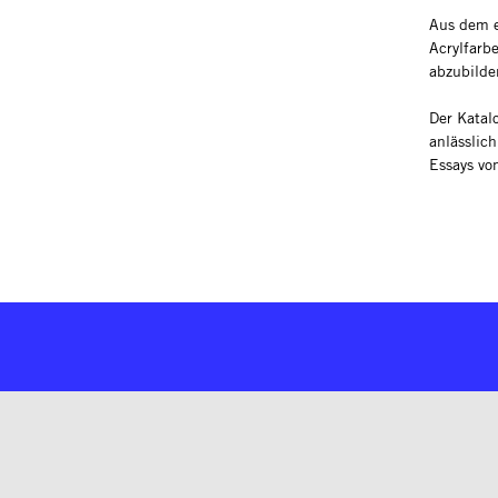
Aus dem e
Acrylfarb
abzubilde
Der Katal
anlässlic
Essays vo