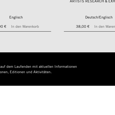
ARTISTS RESEARCH & EXH
Englisch
Deutsch/Englisch
00 €
In den Warenkorb
38,00 €
In den Ware
 auf dem Laufenden mit aktuellen Informationen
ionen, Editionen und Aktivitäten.