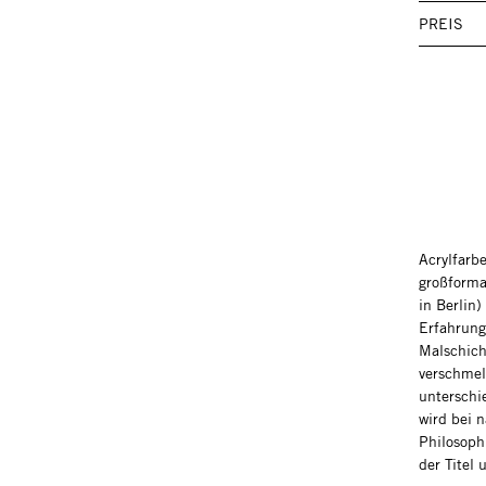
PREIS
Acrylfarb
großforma
in Berlin)
Erfahrung
Malschich
verschmel
unterschi
wird bei 
Philosoph
der Titel