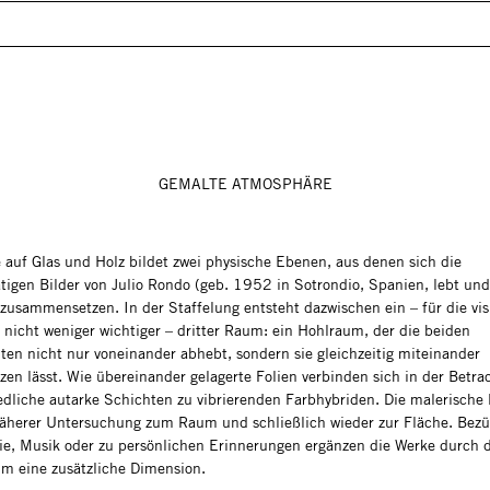
GEMALTE ATMOSPHÄRE
e auf Glas und Holz bildet zwei physische Ebenen, aus denen sich die
tigen Bilder von Julio Rondo (geb. 1952 in Sotrondio, Spanien, lebt und
 zusammensetzen. In der Staffelung entsteht dazwischen ein – für die vis
 nicht weniger wichtiger – dritter Raum: ein Hohlraum, der die beiden
ten nicht nur voneinander abhebt, sondern sie gleichzeitig miteinander
zen lässt. Wie übereinander gelagerte Folien verbinden sich in der Betr
edliche autarke Schichten zu vibrierenden Farbhybriden. Die malerische
näherer Untersuchung zum Raum und schließlich wieder zur Fläche. Bezü
ie, Musik oder zu persönlichen Erinnerungen ergänzen die Werke durch 
 um eine zusätzliche Dimension.