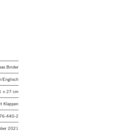
eas Binder
h/Englisch
1 × 27 cm
it Klappen
76-440-2
ober 2021