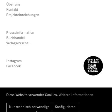
Über uns
Kontakt
Projekteinreichungen
Presseinformation
Buchhandel
Verlagsvorschau
Instagram
Facebook
Diese Website verwendet Cookies.
Weitere Informationen
Nur technisch notwendige
Konfigurieren
AGB
Datenschutz
Barrierefreiheit
Impressum