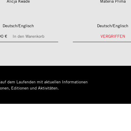
Alicja Kwade
Materia Prima
Deutsch/Englisch
Deutsch/Englisch
90 €
In den Warenkorb
VERGRIFFEN
 auf dem Laufenden mit aktuellen Informationen
ionen, Editionen und Aktivitäten.