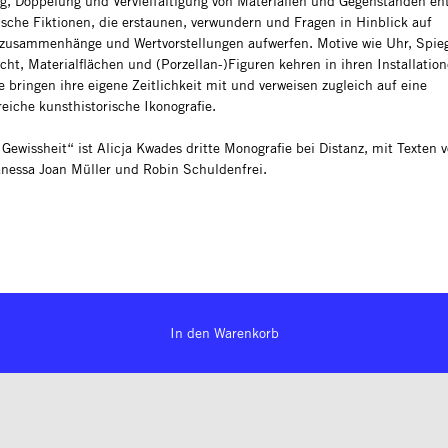
g, Doppelung und Vervielfältigung von Materialien und Gegenständen ent
tische Fiktionen, die erstaunen, verwundern und Fragen in Hinblick auf
zusammenhänge und Wertvorstellungen aufwerfen. Motive wie Uhr, Spieg
cht, Materialflächen und (Porzellan-)Figuren kehren in ihren Installati
e bringen ihre eigene Zeitlichkeit mit und verweisen zugleich auf eine
reiche kunsthistorische Ikonografie.
Gewissheit“ ist Alicja Kwades dritte Monografie bei Distanz, mit Texten v
anessa Joan Müller und Robin Schuldenfrei.
In den Warenkorb