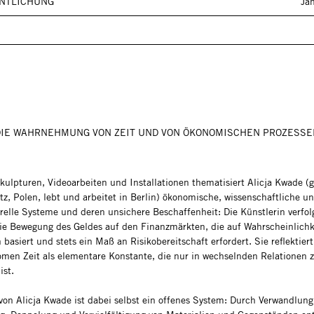
NTLICHUNG
Ja
DIE WAHRNEHMUNG VON ZEIT UND VON ÖKONOMISCHEN PROZESSE
Skulpturen, Videoarbeiten und Installationen thematisiert Alicja Kwade 
tz, Polen, lebt und arbeitet in Berlin) ökonomische, wissenschaftliche u
urelle Systeme und deren unsichere Beschaffenheit: Die Künstlerin verfo
die Bewegung des Geldes auf den Finanzmärkten, die auf Wahrscheinlich
basiert und stets ein Maß an Risikobereitschaft erfordert. Sie reflektier
men Zeit als elementare Konstante, die nur in wechselnden Relationen 
ist.
von Alicja Kwade ist dabei selbst ein offenes System: Durch Verwandlung