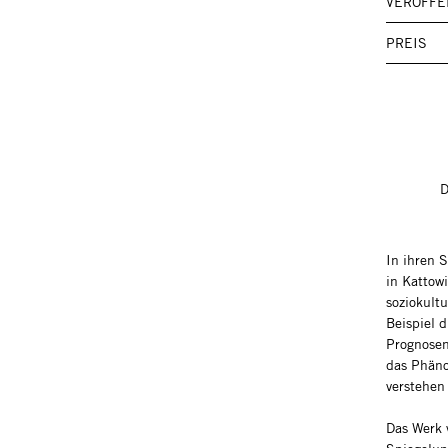
VERÖFFE
PREIS
In ihren 
in Kattowi
soziokult
Beispiel 
Prognosen 
das Phäno
verstehen 
Das Werk 