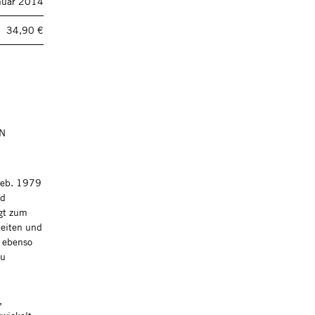
nuar 2014
34,90 €
N
(geb. 1979
nd
lgt zum
keiten und
t ebenso
zu
,