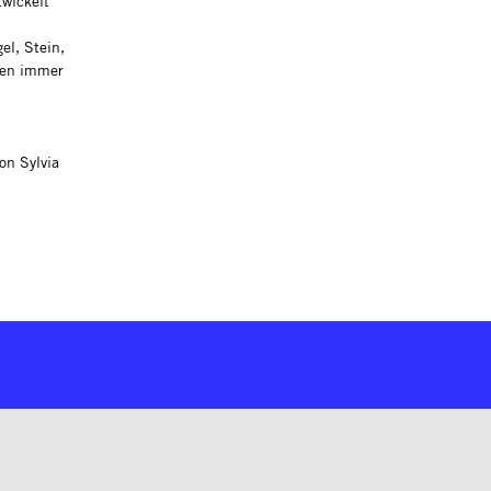
wickelt
el, Stein,
onen immer
on Sylvia