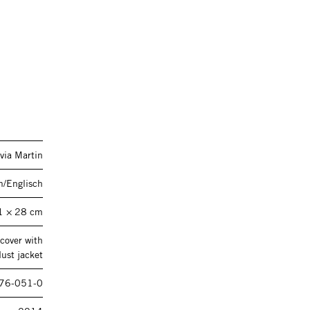
via Martin
h/Englisch
1 × 28 cm
cover with
dust jacket
76-051-0