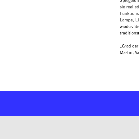
Spiegelun
sie realis
Funktions
Lampe, Li
wieder. Si
traditions
„Grad der 
Martin, V