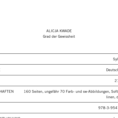
ALICJA KWADE
Grad der Gewissheit
Syl
E
Deutsc
2
HAFTEN
160 Seiten, ungefähr 70 Farb- und sw-Abbildungen, Soft
linen, 
978-3-954