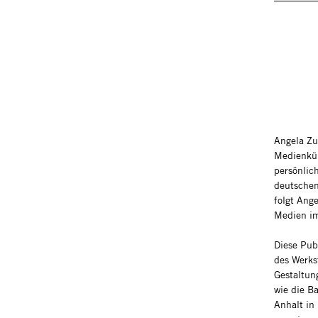
Angela Zu
Medienkün
persönlic
deutschen
folgt Ang
Medien im
Diese Publ
des Werks
Gestaltun
wie die B
Anhalt in