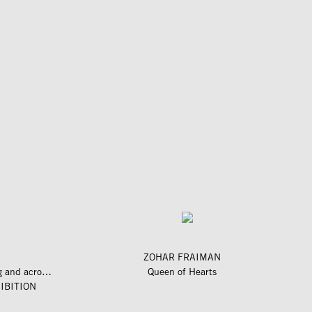
ZOHAR FRAIMAN
längs und quer zum fluss – along and across the river
Queen of Hearts
IBITION