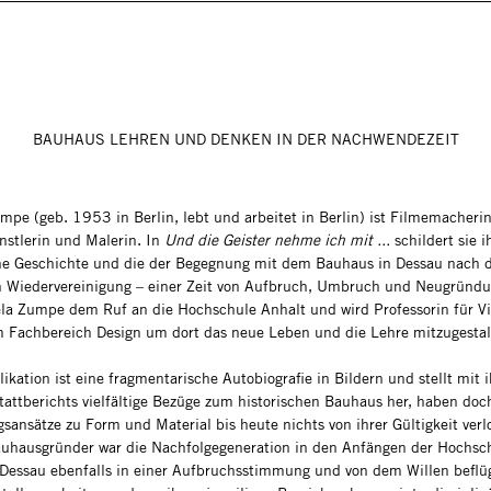
BAUHAUS LEHREN UND DENKEN IN DER NACHWENDEZEIT
mpe (geb. 1953 in Berlin, lebt und arbeitet in Berlin) ist Filmemacherin
stlerin und Malerin. In
Und die Geister nehme ich mit ...
schildert sie i
he Geschichte und die der Begegnung mit dem Bauhaus in Dessau nach 
 Wiedervereinigung – einer Zeit von Aufbruch, Umbruch und Neugründ
ela Zumpe dem Ruf an die Hochschule Anhalt und wird Professorin für Vi
 Fachbereich Design um dort das neue Leben und die Lehre mitzugesta
ikation ist eine fragmentarische Autobiografie in Bildern und stellt mit i
tattberichts vielfältige Bezüge zum historischen Bauhaus her, haben doc
gsansätze zu Form und Material bis heute nichts von ihrer Gültigkeit ver
auhausgründer war die Nachfolgegeneration in den Anfängen der Hochsc
 Dessau ebenfalls in einer Aufbruchsstimmung und von dem Willen beflüg