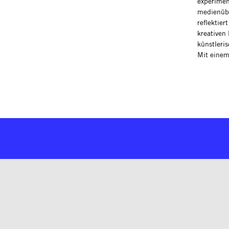
experimen
medienübe
reflektie
kreativen
künstleri
Mit einem