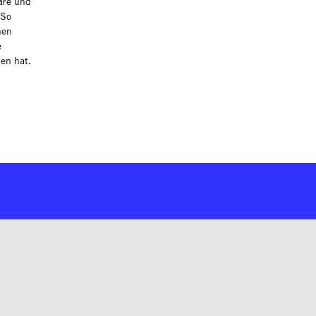
näre und
 So
hen
e
ben hat.