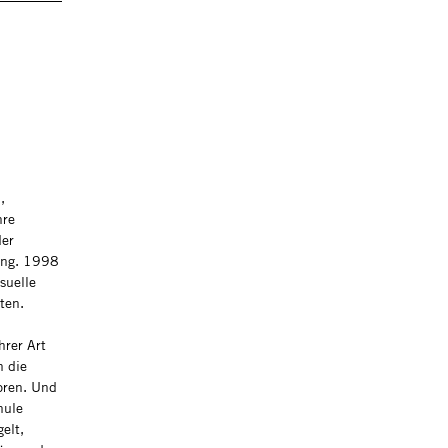
,
hre
der
ung. 1998
suelle
lten.
hrer Art
h die
loren. Und
hule
elt,