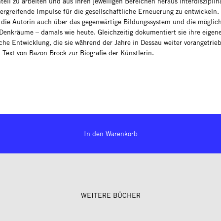
tell zu arbeiten und aus ihren jeweiligen Bereichen heraus interdiszipli
rgreifende Impulse für die gesellschaftliche Erneuerung zu entwickeln.
rt die Autorin auch über das gegenwärtige Bildungssystem und die möglic
 Denkräume – damals wie heute. Gleichzeitig dokumentiert sie ihre eigen
sche Entwicklung, die sie während der Jahre in Dessau weiter vorangetrie
 Text von Bazon Brock zur Biografie der Künstlerin.
In den Warenkorb
WEITERE BÜCHER