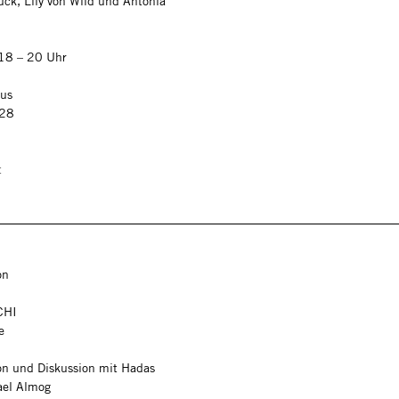
ck, Lily von Wild und Antonia
 18 – 20 Uhr
aus
 28
t
on
CHI
ce
on und Diskussion mit Hadas
ael Almog