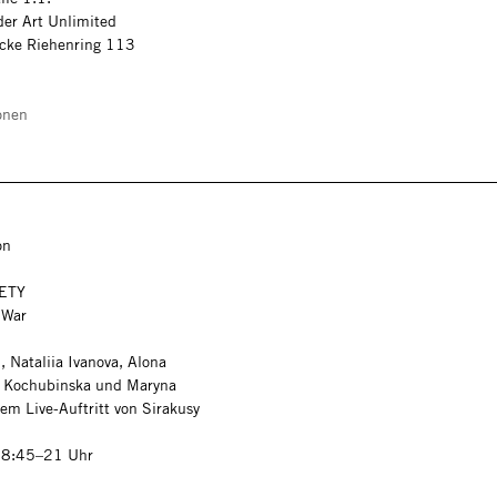
der Art Unlimited
Ecke Riehenring 113
onen
on
ETY
 War
, Nataliia Ivanova, Alona
a Kochubinska und Maryna
em Live-Auftritt von Sirakusy
18:45–21 Uhr