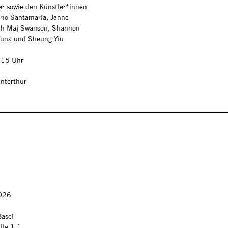
r sowie den Künstler*innen
rio Santamaría, Janne
ph Maj Swanson, Shannon
Tūna und Sheung Yiu
 15 Uhr
nterthur
2026
 Basel
lle 1.1.