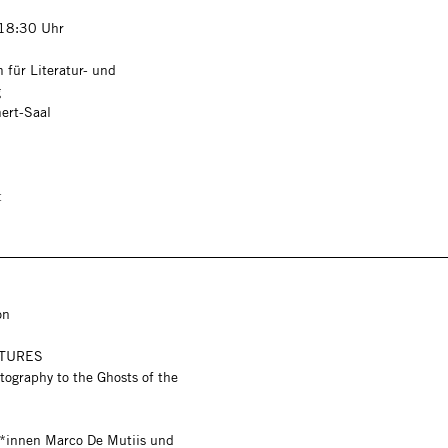
 18:30 Uhr
 für Literatur- und
g
ert-Saal
t
on
TURES
tography to the Ghosts of the
r*innen Marco De Mutiis und