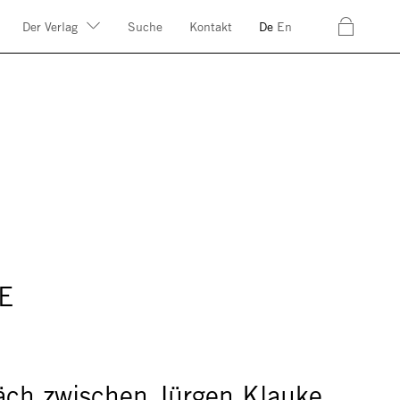
c
Der Verlag
Suche
Kontakt
De
En
E
äch zwischen Jürgen Klauke