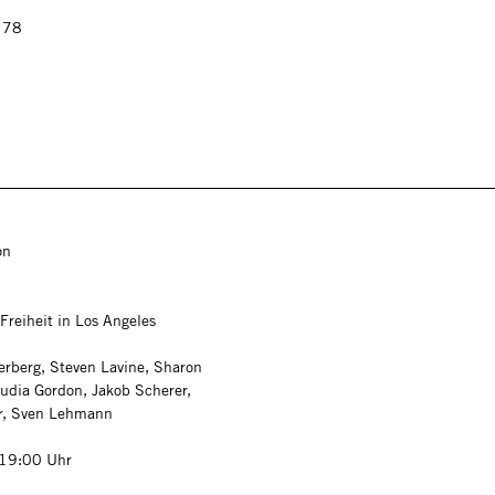
g
 78
on
Freiheit in Los Angeles
erberg, Steven Lavine, Sharon
udia Gordon, Jakob Scherer,
r, Sven Lehmann
 19:00 Uhr