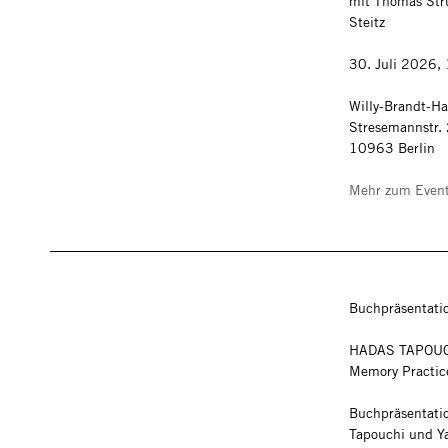
mit Thomas Stru
Steitz
30. Juli 2026,
Willy-Brandt-H
Stresemannstr.
10963 Berlin
Mehr zum Even
Buchpräsentati
HADAS TAPOU
Memory Practi
Buchpräsentati
Tapouchi und Y