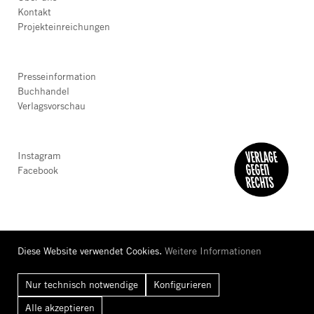
Kontakt
Projekteinreichungen
Presseinformation
Buchhandel
Verlagsvorschau
Instagram
Facebook
Diese Website verwendet Cookies.
Weitere Informationen
Nur technisch notwendige
Konfigurieren
AGB
Datenschutz
Barrierefreiheit
Impressum
Alle
akzeptieren