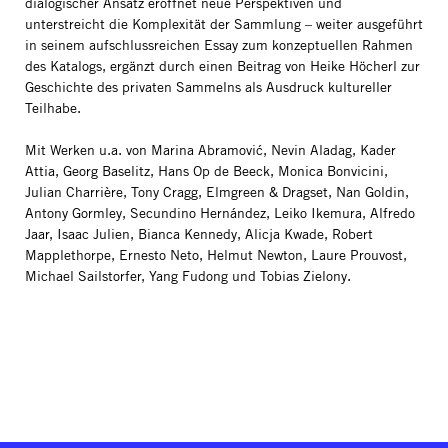
dialogischer Ansatz eröffnet neue Perspektiven und
unterstreicht die Komplexität der Sammlung – weiter ausgeführt
in seinem aufschlussreichen Essay zum konzeptuellen Rahmen
des Katalogs, ergänzt durch einen Beitrag von Heike Höcherl zur
Geschichte des privaten Sammelns als Ausdruck kultureller
Teilhabe.
Mit Werken u.a. von Marina Abramović, Nevin Aladag, Kader
Attia, Georg Baselitz, Hans Op de Beeck, Monica Bonvicini,
Julian Charrière, Tony Cragg, Elmgreen & Dragset, Nan Goldin,
Antony Gormley, Secundino Hernández, Leiko Ikemura, Alfredo
Jaar, Isaac Julien, Bianca Kennedy, Alicja Kwade, Robert
Mapplethorpe, Ernesto Neto, Helmut Newton, Laure Prouvost,
Michael Sailstorfer, Yang Fudong und Tobias Zielony.