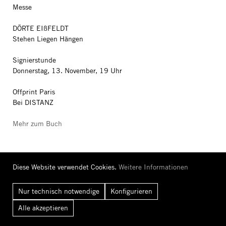
Messe
DÖRTE EIßFELDT
Stehen Liegen Hängen
Signierstunde
Donnerstag, 13. November, 19 Uhr
Offprint Paris
Bei DISTANZ
Mehr zum Buch
Diese Website verwendet Cookies.
Weitere Informationen
Nur technisch notwendige
Konfigurieren
Booklaunch
Alle
akzeptieren
GECKELER MICHELS
Dialogues