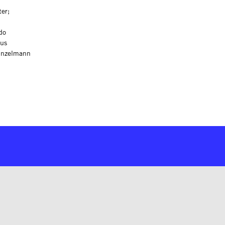
er;
do
eus
einzelmann