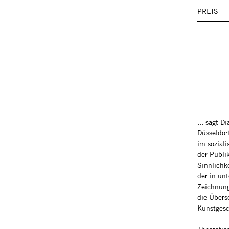
PREIS
... sagt D
Düsseldor
im sozial
der Publi
Sinnlichk
der in un
Zeichnung
die Übers
Kunstgesc