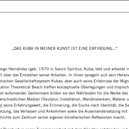
„DAS KUBA IN MEINER KUNST IST EINE ERFINDUNG...“
iango Hernández (geb. 1970 in Sancti Spíritus, Kuba; lebt und arbeitet i
f) über das Entstehen seiner Arbeiten. In ihnen spiegeln sich sein Hera
istischen Gesellschaftssystem Kubas, aber auch seine Erlebnisse der Migra
kation Theoretical Beach treffen konzeptuelle Überlegungen und tropisc
eit aufeinander. Gemeinsam bilden sie den Nährboden für die Werke des 
terschiedlichen Medien (Skulptur, Installation, Wandmalereien, Malerei 
) seine Erfahrungswelt, die Erinnerung, die Suche nach Identität, die S
etzung, das Verlassen und Ankommen sowie die Auseinandersetzung mit 
hichte zum Zentrum seiner eigenen künstlerischen Reflexionen macht.