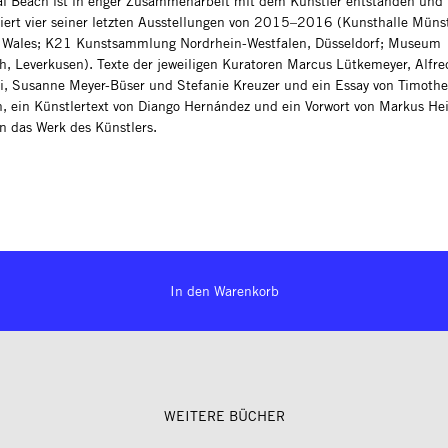
al Beach ist in enger Zusammenarbeit mit dem Künstler entstanden und
ert vier seiner letzten Ausstellungen von 2015–2016 (Kunsthalle Münst
Wales; K21 Kunstsammlung Nordrhein-Westfalen, Düsseldorf; Museum
h, Leverkusen). Texte der jeweiligen Kuratoren Marcus Lütkemeyer, Alfre
i, Susanne Meyer-Büser und Stefanie Kreuzer und ein Essay von Timoth
, ein Künstlertext von Diango Hernández und ein Vorwort von Markus H
en das Werk des Künstlers.
In den Warenkorb
WEITERE BÜCHER