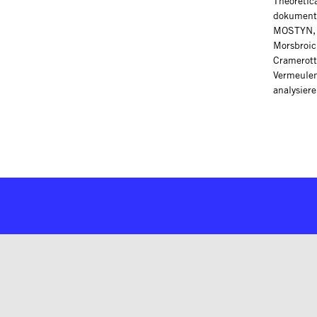
Theoretic
dokumenti
MOSTYN, 
Morsbroic
Cramerott
Vermeulen
analysier