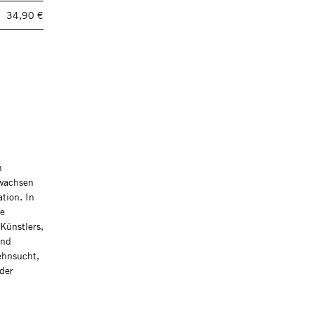
34,90 €
n
nwachsen
tion. In
he
Künstlers,
und
ehnsucht,
der