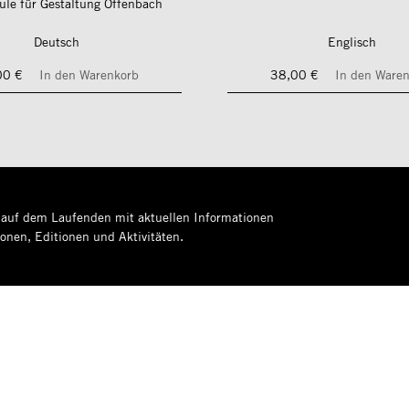
le für Gestaltung Offenbach
Deutsch
Englisch
00 €
In den Warenkorb
38,00 €
In den Ware
 auf dem Laufenden mit aktuellen Informationen
ionen, Editionen und Aktivitäten.