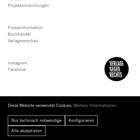
Projekteinreichungen
Presseinformation
Buchhandel
Verlagsvorschau
Instagram
Facebook
Diese Website verwendet Cookies.
Weitere Informationen
Nur technisch notwendige
Konfigurieren
AGB
Datenschutz
Barrierefreiheit
Impressum
Alle
akzeptieren