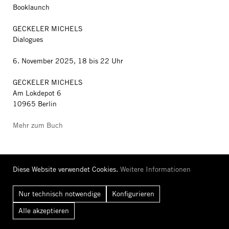
Booklaunch
GECKELER MICHELS
Dialogues
6. November 2025, 18 bis 22 Uhr
GECKELER MICHELS
Am Lokdepot 6
10965 Berlin
Mehr zum Buch
Diese Website verwendet Cookies.
Weitere Informationen
Buchpräsentation
Nur technisch notwendige
Konfigurieren
WOHNKOMPLEX
Alle
akzeptieren
Kunst und Leben im Plattenbau