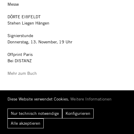
Messe
DÖRTE EIßFELDT
Stehen Liegen Hängen
Signierstunde
Donnerstag, 13. November, 19 Uhr
Offprint Paris
Bei DISTANZ
Mehr zum Buch
Diese Website verwendet Cookies.
Weitere Informationen
Nur technisch notwendige
Konfigurieren
Booklaunch
Alle
akzeptieren
GECKELER MICHELS
Dialogues