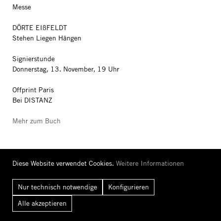
Messe
DÖRTE EIßFELDT
Stehen Liegen Hängen
Signierstunde
Donnerstag, 13. November, 19 Uhr
Offprint Paris
Bei DISTANZ
Mehr zum Buch
Diese Website verwendet Cookies.
Weitere Informationen
Nur technisch notwendige
Konfigurieren
Booklaunch
Alle
akzeptieren
GECKELER MICHELS
Dialogues