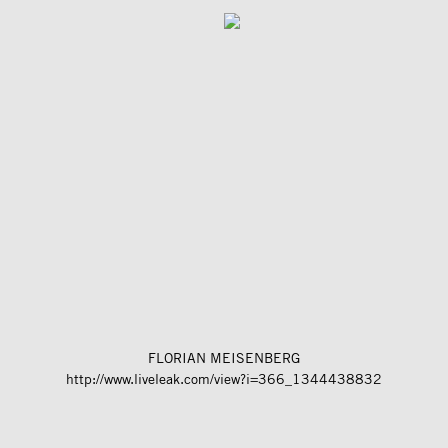
FLORIAN MEISENBERG
http://www.liveleak.com/view?i=366_1344438832