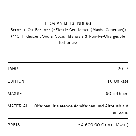
FLORIAN MEISENBERG
Born* In Ost Berlin** (*Elastic Gentleman (Maybe Generous))
(**Of Iridescent Souls, Social Manuals & Non-Re-Chargeable
Batteries)
JAHR
2017
EDITION
10 Unikate
MASSE
60 × 45 cm
MATERIAL
Ölfarben, irisierende Acrylfarben und Airbrush auf
Leinwand
PREIS
je 4.600,00 € (inkl. Mwst.)