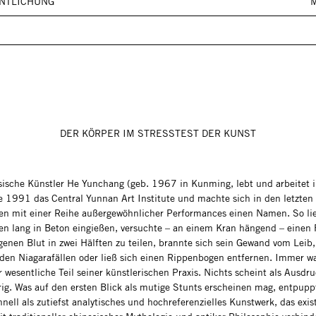
NTLICHUNG
M
DER KÖRPER IM STRESSTEST DER KUNST
sische Künstler He Yunchang (geb. 1967 in Kunming, lebt und arbeitet i
te 1991 das Central Yunnan Art Institute und machte sich in den letzten
en mit einer Reihe außergewöhnlicher Performances einen Namen. So lie
n lang in Beton eingießen, versuchte – an einem Kran hängend – einen 
genen Blut in zwei Hälften zu teilen, brannte sich sein Gewand vom Leib,
 den Niagarafällen oder ließ sich einen Rippenbogen entfernen. Immer wa
 wesentliche Teil seiner künstlerischen Praxis. Nichts scheint als Ausdr
rig. Was auf den ersten Blick als mutige Stunts erscheinen mag, entpupp
nell als zutiefst analytisches und hochreferenzielles Kunstwerk, das exis