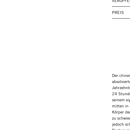
VERÖFFE
PREIS
Der chine
absolvier
Jahrzehnt
24 Stunde
seinem ei
mitten in
Körper der
zu schwie
jedoch sch