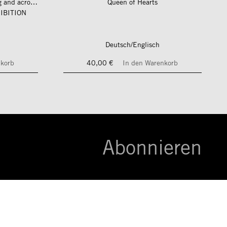
längs und quer zum fluss – along and across the river
Queen of Hearts
IBITION
Deutsch/Englisch
nkorb
40,00 €
In den Warenkorb
Abonnieren