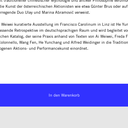
t traditioneller chinesischer Mythologie und antiker Philosophie verbind
die Kunst der österreichischen Aktionisten wie etwa Günter Brus oder auf
rregende Duo Ulay und Marina Abramović verweist.
i Weiwei kuratierte Ausstellung im Francisco Carolinum in Linz ist He Y
assende Retrospektive im deutschsprachigen Raum und wird begleitet v
chen Katalog, der seine Praxis anhand von Texten von Ai Weiwei, Freda F
Colonnello, Wang Fen, He Yunchang und Alfred Weidinger in die Tradition
ogenen Aktions- und Performancekunst einordnet.
In den Warenkorb