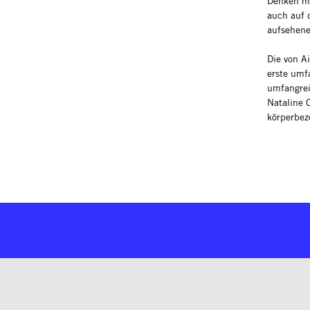
Denken mi
auch auf 
aufsehene
Die von A
erste umf
umfangrei
Nataline 
körperbez