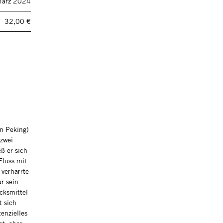
ärz 2024
32,00 €
n Peking)
 zwei
ß er sich
Fluss mit
 verharrte
r sein
ucksmittel
t sich
tenzielles