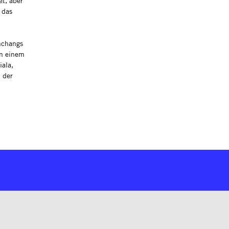
et, aber
 das
unchangs
on einem
iala,
 der