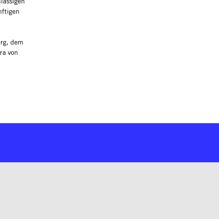
lässigen
nftigen
urg, dem
ra von