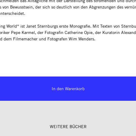
schmelzen das Alltägliche mit der Darstellung des strömenden und durch
s von Bewusstsein, der sich so deutlich von den Abgrenzungen des vernü
nterscheidet.
ling World“ ist Janet Sternburgs erste Monografie. Mit Texten von Sternb
oriker Pepe Karmel, der Fotografin Catherine Opie, der Kuratorin Alexand
nd dem Filmemacher und Fotografen Wim Wenders.
In den Warenkorb
WEITERE BÜCHER