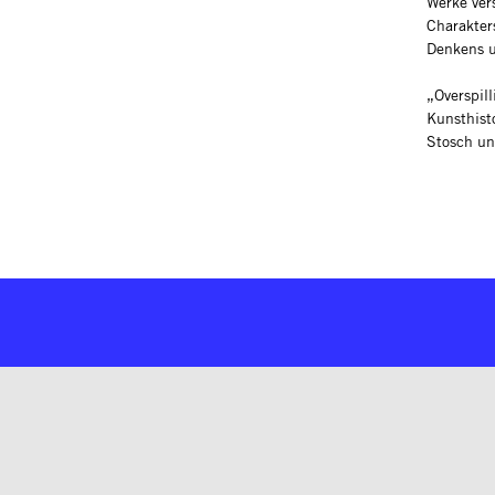
Werke ver
Charakter
Denkens u
„Overspil
Kunsthist
Stosch u