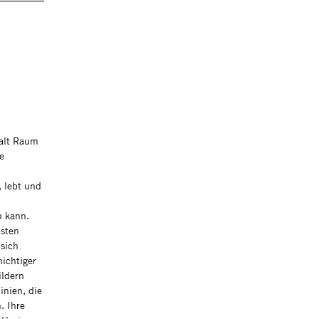
falt Raum
e
, lebt und
n kann.
hsten
 sich
ichtiger
ildern
inien, die
. Ihre