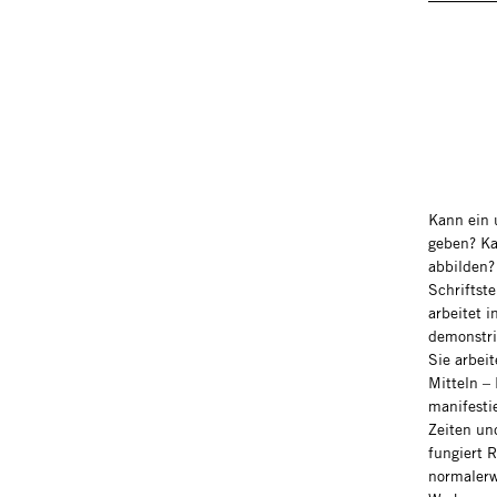
Kann ein 
geben? Ka
abbilden?
Schriftst
arbeitet 
demonstri
Sie arbei
Mitteln –
manifesti
Zeiten un
fungiert R
normalerw