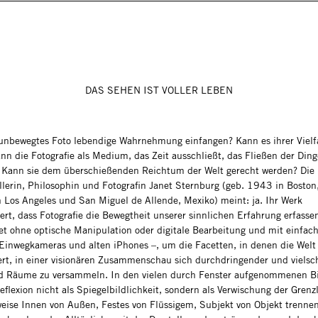
DAS SEHEN IST VOLLER LEBEN
unbewegtes Foto lebendige Wahrnehmung einfangen? Kann es ihrer Viel
nn die Fotografie als Medium, das Zeit ausschließt, das Fließen der Ding
 Kann sie dem überschießenden Reichtum der Welt gerecht werden? Die
ellerin, Philosophin und Fotografin Janet Sternburg (geb. 1943 in Boston
in Los Angeles und San Miguel de Allende, Mexiko) meint: ja. Ihr Werk
ert, dass Fotografie die Bewegtheit unserer sinnlichen Erfahrung erfasse
tet ohne optische Manipulation oder digitale Bearbeitung und mit einfac
 Einwegkameras und alten iPhones –, um die Facetten, in denen die Welt
ert, in einer visionären Zusammenschau sich durchdringender und vielsch
d Räume zu versammeln. In den vielen durch Fenster aufgenommenen B
eflexion nicht als Spiegelbildlichkeit, sondern als Verwischung der Grenzl
eise Innen von Außen, Festes von Flüssigem, Subjekt von Objekt trennen