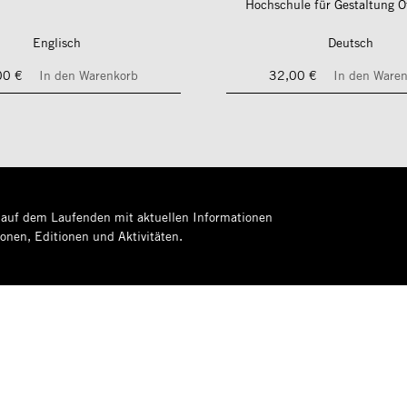
Hochschule für Gestaltung 
Englisch
Deutsch
00 €
In den Warenkorb
32,00 €
In den Ware
 auf dem Laufenden mit aktuellen Informationen
ionen, Editionen und Aktivitäten.