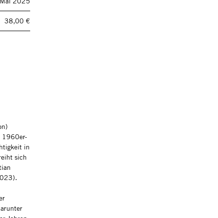
Mai 2025
38,00 €
on)
en 1960er-
tigkeit in
eiht sich
tian
2023).
er
darunter