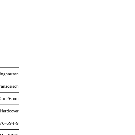
linghausen
ranzösisch
0 × 26 cm
 Hardcover
76-694-9