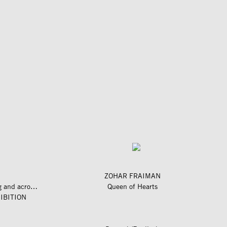
ZOHAR FRAIMAN
längs und quer zum fluss – along and across the river
Queen of Hearts
IBITION