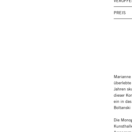
VERÖFFE
PREIS
Marianne 
überlebte
Jahren sku
dieser Ko
ein in da
Boltanski
Die Monog
Kunsthall