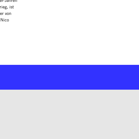
er-Jahren
ieg, ist
er von
 Nico