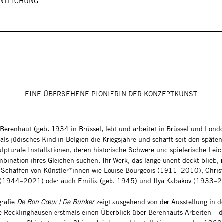
NTLICHUNG
EINE ÜBERSEHENE PIONIERIN DER KONZEPTKUNST
Berenhaut (geb. 1934 in Brüssel, lebt und arbeitet in Brüssel und Lond
 als jüdisches Kind in Belgien die Kriegsjahre und schafft seit den spät
lpturale Installationen, deren historische Schwere und spielerische Leich
mbination ihres Gleichen suchen. Ihr Werk, das lange unent deckt blieb, r
s Schaffen von Künstler*innen wie Louise Bourgeois (1911–2010), Chris
 (1944–2021) oder auch Emilia (geb. 1945) und Ilya Kabakov (1933–
rafie
De Bon Cœur | De Bunker
zeigt ausgehend von der Ausstellung in d
e Recklinghausen erstmals einen Überblick über Berenhauts Arbeiten – 