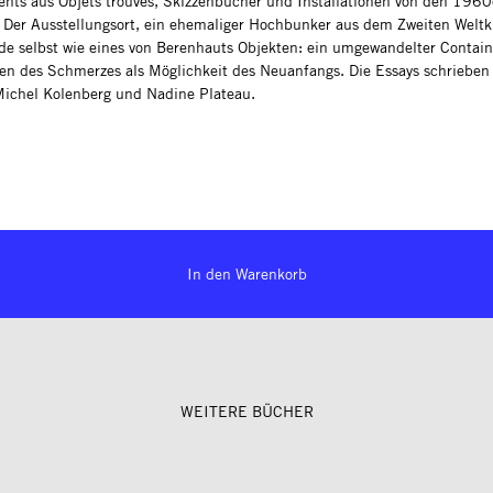
nts aus Objets trouvés, Skizzenbücher und Installationen von den 1960
. Der Ausstellungsort, ein ehemaliger Hochbunker aus dem Zweiten Weltkr
de selbst wie eines von Berenhauts Objekten: ein umgewandelter Contain
en des Schmerzes als Möglichkeit des Neuanfangs. Die Essays schrieben
ichel Kolenberg und Nadine Plateau.
In den Warenkorb
WEITERE BÜCHER