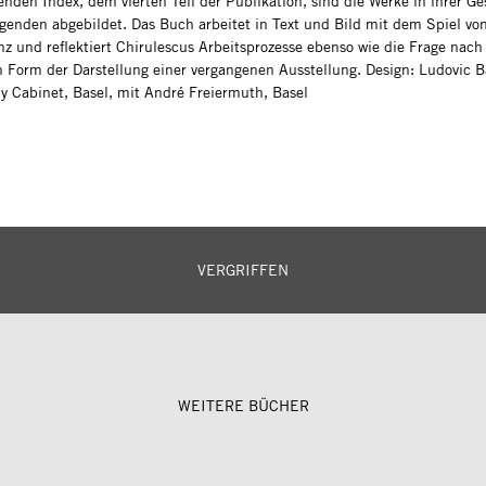
enden Index, dem vierten Teil der Publikation, sind die Werke in ihrer G
egenden abgebildet. Das Buch arbeitet in Text und Bild mit dem Spiel vo
nz und reflektiert Chirulescus Arbeitsprozesse ebenso wie die Frage nach
 Form der Darstellung einer vergangenen Ausstellung. Design: Ludovic B
y Cabinet, Basel, mit André Freiermuth, Basel
VERGRIFFEN
WEITERE BÜCHER