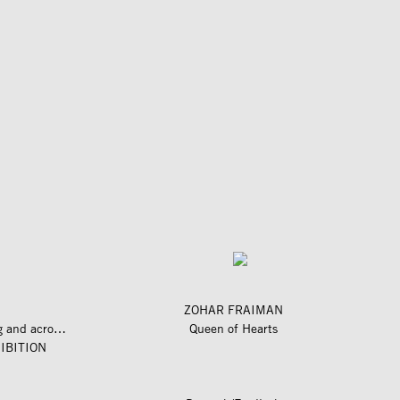
ZOHAR FRAIMAN
längs und quer zum fluss – along and across the river
Queen of Hearts
IBITION