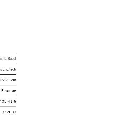
alle Basel
h/Englisch
0 × 21 cm
 Flexcover
405-41-6
nuar 2000