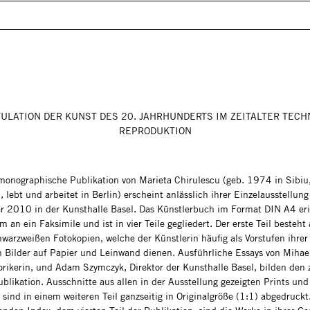
ULATION DER KUNST DES 20. JAHRHUNDERTS IM ZEITALTER TEC
REPRODUKTION
 monographische Publikation von Marieta Chirulescu (geb. 1974 in Sibiu
lebt und arbeitet in Berlin) erscheint anlässlich ihrer Einzelausstellung
 2010 in der Kunsthalle Basel. Das Künstlerbuch im Format DIN A4 eri
m an ein Faksimile und ist in vier Teile gegliedert. Der erste Teil besteht
hwarzweißen Fotokopien, welche der Künstlerin häufig als Vorstufen ihrer
n Bilder auf Papier und Leinwand dienen. Ausführliche Essays von Mihael
orikerin, und Adam Szymczyk, Direktor der Kunsthalle Basel, bilden den 
ublikation. Ausschnitte aus allen in der Ausstellung gezeigten Prints und
sind in einem weiteren Teil ganzseitig in Originalgröße (1:1) abgedruckt