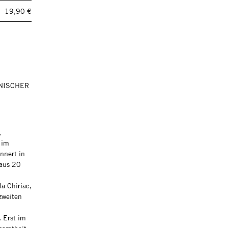
19,90 €
HNISCHER
,
 im
nnert in
 aus 20
a Chiriac,
zweiten
. Erst im