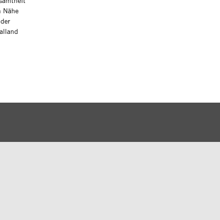
esamtheit
n Nähe
 der
alland