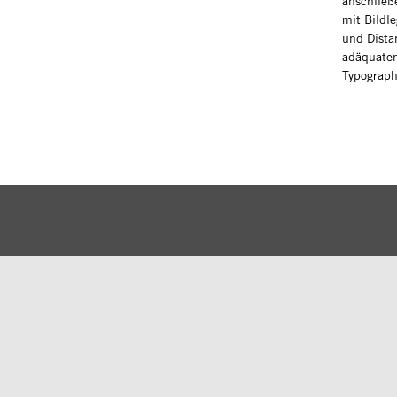
anschließ
mit Bildl
und Dista
adäquaten
Typograph