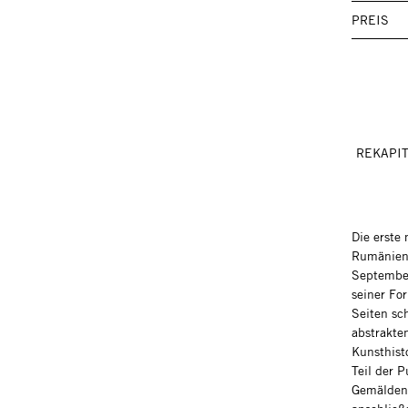
PREIS
REKAPIT
Die erste
Rumänien, 
September
seiner For
Seiten sc
abstrakte
Kunsthist
Teil der P
Gemälden 