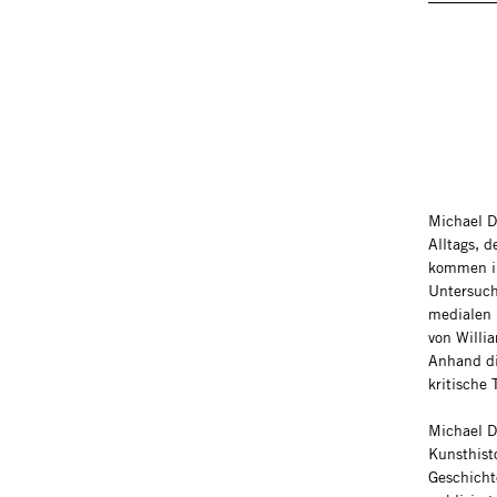
Michael D
Alltags, d
kommen in
Untersuchu
medialen 
von Willi
Anhand di
kritische 
Michael D
Kunsthist
Geschicht