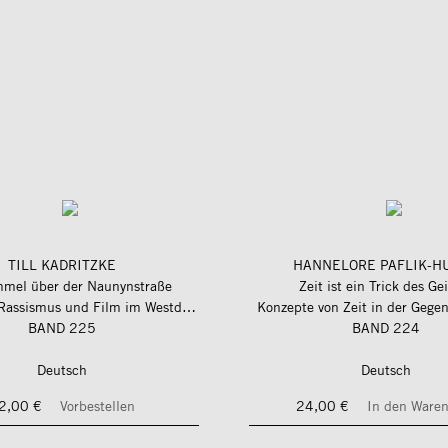
TILL KADRITZKE
HANNELORE PAFLIK-H
mmel über der Naunynstraße
Zeit ist ein Trick des Ge
Gastarbeit, Rassismus und Film im Westdeutschland der 1970er-Jahre
Konzepte von Zeit in der Gege
BAND 225
BAND 224
Deutsch
Deutsch
2,00 €
Vorbestellen
24,00 €
In den Ware