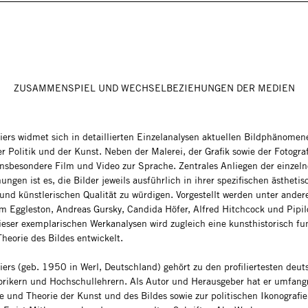
ZUSAMMENSPIEL UND WECHSELBEZIEHUNGEN DER MEDIEN
iers widmet sich in detaillierten Einzelanalysen aktuellen Bildphänomen
er Politik und der Kunst. Neben der Malerei, der Grafik sowie der Fotograf
sbesondere Film und Video zur Sprache. Zentrales Anliegen der einzel
ngen ist es, die Bilder jeweils ausführlich in ihrer spezifischen ästhetis
und künstlerischen Qualität zu würdigen. Vorgestellt werden unter ande
am Eggleston, Andreas Gursky, Candida Höfer, Alfred Hitchcock und Pipilo
eser exemplarischen Werkanalysen wird zugleich eine kunsthistorisch fun
Theorie des Bildes entwickelt.
iers (geb. 1950 in Werl, Deutschland) gehört zu den profiliertesten deu
orikern und Hochschullehrern. Als Autor und Herausgeber hat er umfang
e und Theorie der Kunst und des Bildes sowie zur politischen Ikonografie