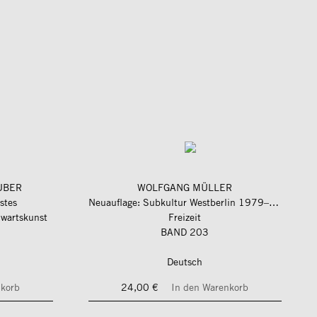
UBER
WOLFGANG MÜLLER
istes
Neuauflage: Subkultur Westberlin 1979–1989
nwartskunst
Freizeit
BAND 203
Deutsch
nkorb
24,00 €
In den Warenkorb