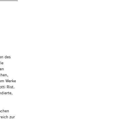
en des
ie
nen
chen,
rem Werke
tti Rist.
dierte,
tschen
reich zur