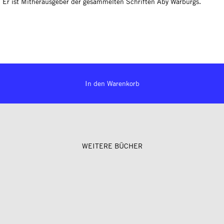
t. Er ist Mitherausgeber der gesammelten Schriften Aby Warburgs.
In den Warenkorb
WEITERE BÜCHER