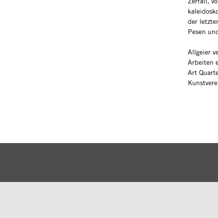
Zerfall, v
kaleidosk
der letzt
Pesen und
Allgeier v
Arbeiten 
Art Quart
Kunstverei