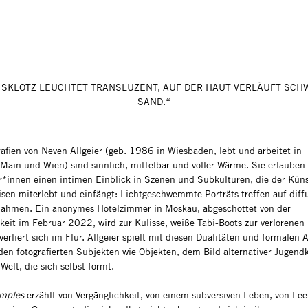
EISKLOTZ LEUCHTET TRANSLUZENT, AUF DER HAUT VERLÄUFT SCH
SAND.“
rafien von Neven Allgeier (geb. 1986 in Wiesbaden, lebt und arbeitet in
/Main und Wien) sind sinnlich, mittelbar und voller Wärme. Sie erlauben
r*innen einen intimen Einblick in Szenen und Subkulturen, die der Küns
isen miterlebt und einfängt: Lichtgeschwemmte Porträts treffen auf diff
ahmen. Ein anonymes Hotelzimmer in Moskau, abgeschottet von der
hkeit im Februar 2022, wird zur Kulisse, weiße Tabi-Boots zur verlorenen 
verliert sich im Flur. Allgeier spielt mit diesen Dualitäten und formalen 
den fotografierten Subjekten wie Objekten, dem Bild alternativer Jugend
Welt, die sich selbst formt.
emples
erzählt von Vergänglichkeit, von einem subversiven Leben, von Le