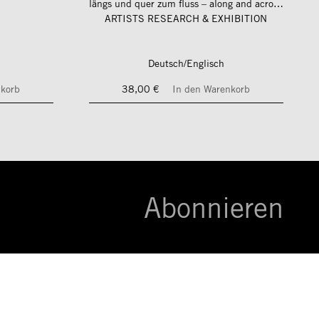
längs und quer zum fluss – along and across the river
ARTISTS RESEARCH & EXHIBITION
Deutsch/Englisch
nkorb
38,00 €
In den Warenkorb
Abonnieren