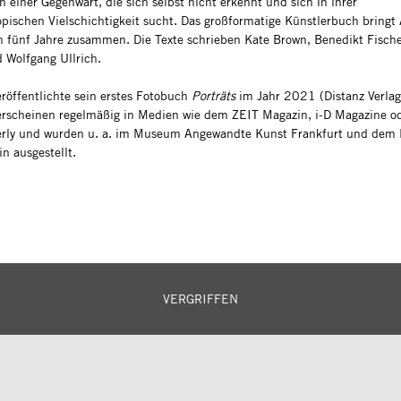
on einer Gegenwart, die sich selbst nicht erkennt und sich in ihrer
opischen Vielschichtigkeit sucht. Das großformatige Künstlerbuch bringt
en fünf Jahre zusammen. Die Texte schrieben Kate Brown, Benedikt Fisch
 Wolfgang Ullrich.
eröffentlichte sein erstes Fotobuch
Porträts
im Jahr 2021 (Distanz Verlag
erscheinen regelmäßig in Medien wie dem ZEIT Magazin, i-D Magazine 
erly und wurden u. a. im Museum Angewandte Kunst Frankfurt und dem
n ausgestellt.
VERGRIFFEN