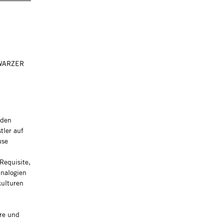
WARZER
 den
tler auf
use
Requisite,
Analogien
kulturen
ere und