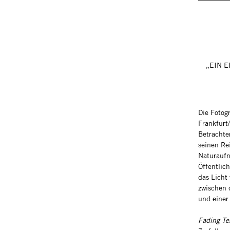
„EIN 
Die Fotog
Frankfurt
Betrachte
seinen Re
Naturaufn
Öffentlic
das Licht 
zwischen 
und einer 
Fading T