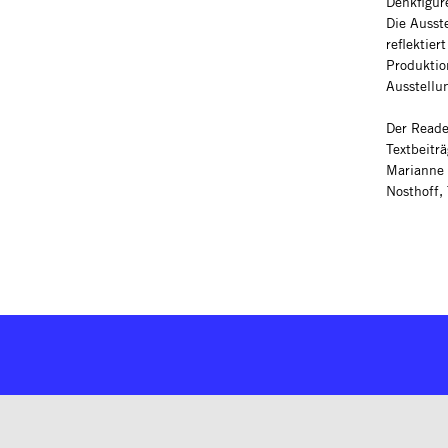
Denkfigur
Die Ausst
reflektier
Produktio
Ausstellu
Der Reade
Textbeitr
Marianne 
Nosthoff, 