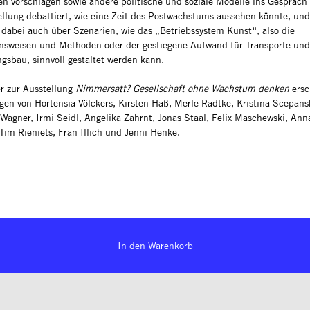
en vorschlagen sowie andere politische und soziale Modelle ins Gespräch
ellung debattiert, wie eine Zeit des Postwachstums aussehen könnte, und
t dabei auch über Szenarien, wie das „Betriebssystem Kunst“, also die
nsweisen und Methoden oder der gestiegene Aufwand für Transporte un
ngsbau, sinnvoll gestaltet werden kann.
r zur Ausstellung
Nimmersatt? Gesellschaft ohne Wachstum denken
ersc
ägen von Hortensia Völckers, Kirsten Haß, Merle Radtke, Kristina Scepans
Wagner, Irmi Seidl, Angelika Zahrnt, Jonas Staal, Felix Maschewski, Ann
Tim Rieniets, Fran Illich und Jenni Henke.
In den Warenkorb