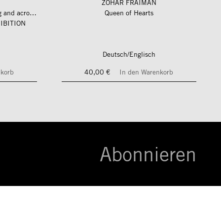
ZOHAR FRAIMAN
längs und quer zum fluss – along and across the river
Queen of Hearts
IBITION
Deutsch/Englisch
nkorb
40,00 €
In den Warenkorb
Abonnieren