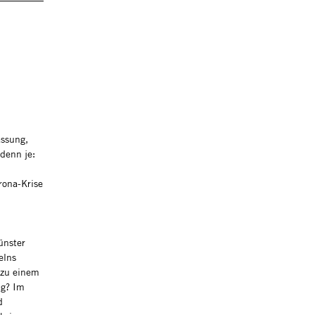
assung,
denn je:
rona-Krise
ünster
elns
 zu einem
ng? Im
d