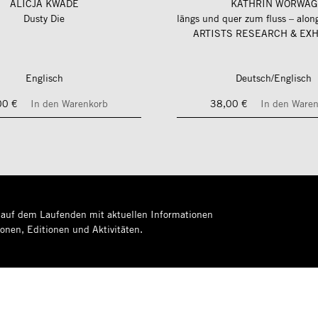
ALICJA KWADE
KATHRIN WÖRWAG
Dusty Die
ARTISTS RESEARCH & EXH
Englisch
Deutsch/Englisch
00 €
In den Warenkorb
38,00 €
In den Ware
 auf dem Laufenden mit aktuellen Informationen
ionen, Editionen und Aktivitäten.