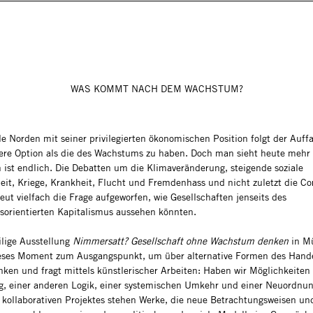
WAS KOMMT NACH DEM WACHSTUM?
le Norden mit seiner privilegierten ökonomischen Position folgt der Auff
ere Option als die des Wachstums zu haben. Doch man sieht heute mehr 
ist endlich. Die Debatten um die Klimaveränderung, steigende soziale
eit, Kriege, Krankheit, Flucht und Fremdenhass und nicht zuletzt die Co
eut vielfach die Frage aufgeworfen, wie Gesellschaften jenseits des
orientierten Kapitalismus aussehen könnten.
ilige Ausstellung
Nimmersatt? Gesellschaft ohne Wachstum denken
in M
ses Moment zum Ausgangspunkt, um über alternative Formen des Hand
ken und fragt mittels künstlerischer Arbeiten: Haben wir Möglichkeiten
, einer anderen Logik, einer systemischen Umkehr und einer Neuordnu
 kollaborativen Projektes stehen Werke, die neue Betrachtungsweisen un