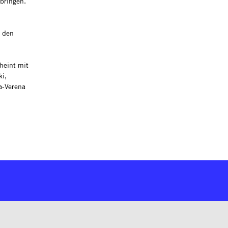
 bringen.
d den
heint mit
ki,
a-Verena