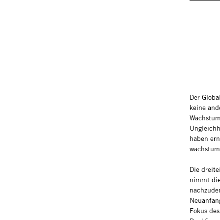
Der Globa
keine and
Wachstum 
Ungleichh
haben ern
wachstums
Die dreite
nimmt die
nachzuden
Neuanfang
Fokus des