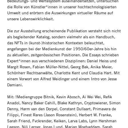
Bedeutungs- und Wertesystem auseinandersetzen, untersuchen
die Rolle von Künstler*innen in unserer hochtechnologisierten
Umwelt und erörtern die Auswirkungen virtueller Räume auf
unsere Lebenswirklichkeit.
Die zur Ausstellung erscheinende Publikation versteht sich nicht
als begleitender Katalog, sondern vielmehr als ein Handbuch,
das NFTs in (kunst-)historischen Kontexten beleuchtet,
angefangen bei der Medienkunst der 1950/60er-Jahre bis hin
zu aktuellen, zeitgenössischen Positionen. Die Essays schrieben
Expert*innen aus verschiedenen Disziplinen: Daniel Heiss und
Margit Rosen, Fabian Müller-Nittel, Georg Bak, Anika Meier,
Schönherr Rechtsanwälte, Charlotte Kent und Claudia Hart. Mit
einem Vorwort von Alfred Weidinger und einem Intro von Jesse
Damiani.
Mit: !Mediengruppe Bitnik, Kevin Abosch, Ai Wei Wei, Refik
Anadol, Nancy Baker Cahill, Blake Kathryn, Cryptowiener, Simon
Denny, Harm van den Dorpel, Constant Dullaart, Primavera de
Filippi, Finest Rares (Jason Rosenstein), Herbert W. Franke,
Sarah Friend, Fvckrender, Keiken, Larva Labs, Lynn Hershman
Leeson, Nili Lerner, Jonas Lund, Marjan Moghaddam, Sarah