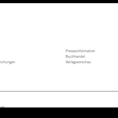
Presseinformation
Buchhandel
eichungen
Verlagsvorschau
sum