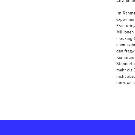
Environme
Im Rahmen
experimen
Fracturin
Millionen
Fracking-
chemische
den fragw
Kommunika
Standorte
mehr als 
nicht abs
hinzuweis