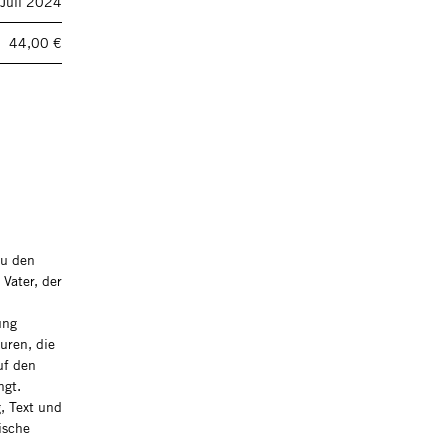
Juli 2024
44,00 €
zu den
Vater, der
ung
uren, die
uf den
ngt.
, Text und
ische