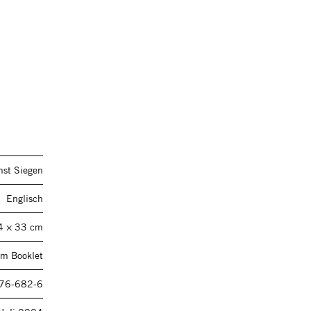
nst Siegen
Englisch
4 × 33 cm
em Booklet
76-682-6