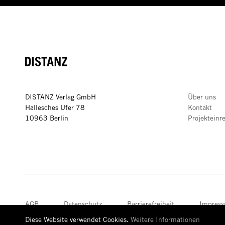
DISTANZ
DISTANZ Verlag GmbH
Über uns
Hallesches Ufer 78
Kontakt
10963 Berlin
Projekteinr
AGB
Datenschutz
Barrierefreiheit
Impres
Diese Website verwendet Cookies.
Weitere Informationen