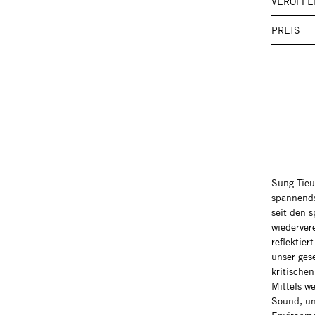
VERÖFFE
PREIS
Sung Tieu
spannends
seit den s
wiederver
reflektie
unser ges
kritischen
Mittels w
Sound, un