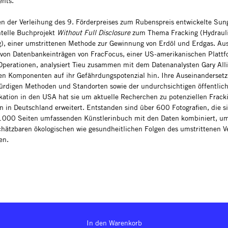
nts.
 der Verleihung des 9. Förderpreises zum Rubenspreis entwickelte Sun
telle Buchprojekt
Without Full Disclosure
zum Thema Fracking (Hydraul
g), einer umstrittenen Methode zur Gewinnung von Erdöl und Erdgas. Au
 von Datenbankeinträgen von FracFocus, einer US-amerikanischen Plattf
Operationen, analysiert Tieu zusammen mit dem Datenanalysten Gary Alli
n Komponenten auf ihr Gefährdungspotenzial hin. Ihre Auseinanderset
ürdigen Methoden und Standorten sowie der undurchsichtigen öffentlic
tion in den USA hat sie um aktuelle Recherchen zu potenziellen Frack
n in Deutschland erweitert. Entstanden sind über 600 Fotografien, die s
1000 Seiten umfassenden Künstlerinbuch mit den Daten kombiniert, um
chätzbaren ökologischen wie gesundheitlichen Folgen des umstrittenen V
en.
In den Warenkorb