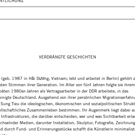
NTLICHUNG
VERDRÄNGTE GESCHICHTEN
 (geb. 1987 in Hải Dương, Vietnam; lebt und arbeitet in Berlin) gehört 
ten Stimmen ihrer Generation. Im Alter von fünf Jahren folgte sie ihrem 
päten 1980er-Jahren als Vertragsarbeiter in der DDR arbeitete, in das
einigte Deutschland. Ausgehend von ihrer persönlichen Migrationserfahr
rt Sung Tieu die ideologischen, ökonomischen und sozialpolitischen Strukt
ellschaftliches Zusammenleben bestimmen. Ihr Augenmerk liegt dabei a
 Infrastrukturen, die darüber entscheiden, wer und was Sichtbarkeit erla
echselnder Medien, darunter Installation, Skulptur, Fotografie, Zeichnung
d durch Fund- und Erinnerungsstücke schafft die Künstlerin minimalist