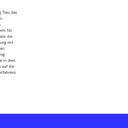
g Tieu das
ic
s
orm für
son die
zung mit
hen
ing-
ie in dem
 auf die
erfahrens