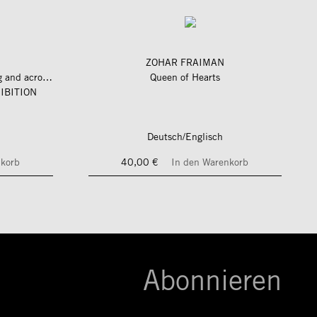
ZOHAR FRAIMAN
längs und quer zum fluss – along and across the river
Queen of Hearts
IBITION
Deutsch/Englisch
nkorb
40,00 €
In den Warenkorb
Abonnieren