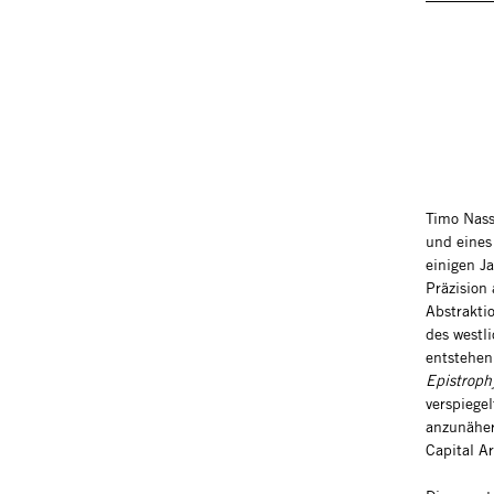
Timo Nasse
und eines 
einigen J
Präzision
Abstrakti
des westli
entstehen
Epistrop
verspiege
anzunäher
Capital A