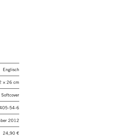
Englisch
2 × 26 cm
 Softcover
405-54-6
mber 2012
24,90 €