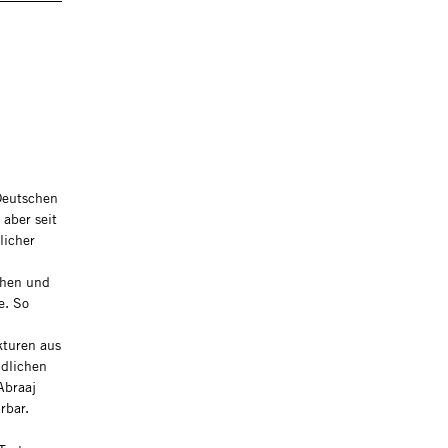
 Deutschen
 aber seit
licher
chen und
e. So
kturen aus
ndlichen
Abraaj
rbar.