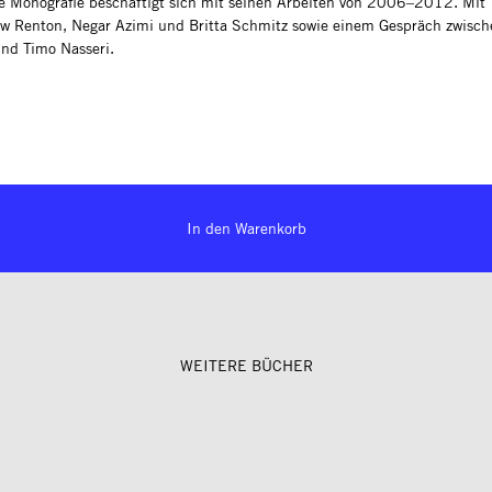
te Monografie beschäftigt sich mit seinen Arbeiten von 2006–2012. Mit 
w Renton, Negar Azimi und Britta Schmitz sowie einem Gespräch zwische
nd Timo Nasseri.
In den Warenkorb
WEITERE BÜCHER