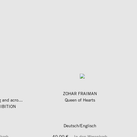
ZOHAR FRAIMAN
längs und quer zum fluss – along and across the river
Queen of Hearts
IBITION
Deutsch/Englisch
nkorb
40,00 €
In den Warenkorb