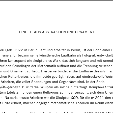
EINHEIT AUS ABSTRAKTION UND ORNAMENT
ri (geb. 1972 in Berlin, lebt und arbeitet in Berlin) ist der Sohn einer
Iraners. Er begann seine künstlerische Laufbahn als Fotograf, entwickelt
ahren konsequent ein skulpturales Werk, das sich langsam und mit unend
 auf den Grundlagen der Mathematik aufbaut und die Trennung zwischen
on und Ornament aufhebt. Hierbei verbindet er die Einflüsse des islamis
chen Kulturkreises, die ihn beide geprägt haben, auf eindrucksvolle Weis
 Arbeiten, die voller Spannungen und Gegensätze sind. In der Serie
hy/Muqarnas
z. B. wird die Skulptur als solche hinterfragt. Komplexe Stru
ltem Edelstahl bilden einen Reflexionsraum, der versucht, sich dem Une
n. Nasseris neuste Arbeiten wie die Skulptur
GON,
für die er 2011 den 
rt Prize erhielt, machen dagegen mathematische Theorien im Raum erfah